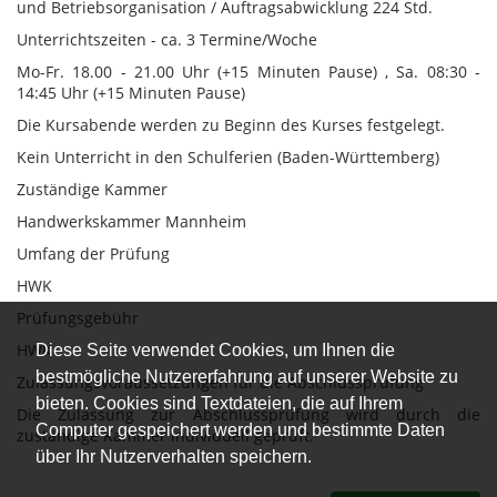
und Betriebsorganisation / Auftragsabwicklung 224 Std.
Unterrichtszeiten - ca. 3 Termine/Woche
Mo-Fr. 18.00 - 21.00 Uhr (+15 Minuten Pause) , Sa. 08:30 -
14:45 Uhr (+15 Minuten Pause)
Die Kursabende werden zu Beginn des Kurses festgelegt.
Kein Unterricht in den Schulferien (Baden-Württemberg)
Zuständige Kammer
Handwerkskammer Mannheim
Umfang der Prüfung
HWK
Prüfungsgebühr
HWK
Diese Seite verwendet Cookies, um Ihnen die
bestmögliche Nutzererfahrung auf unserer Website zu
Zulassungsvoraussetzungen für die Abschlussprüfung
bieten. Cookies sind Textdateien, die auf Ihrem
Die Zulassung zur Abschlussprüfung wird durch die
Computer gespeichert werden und bestimmte Daten
zuständige Kammer individuell geprüft.
über Ihr Nutzerverhalten speichern.